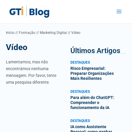
Skip
Main
to
Menu
content
Início
//
Formação
//
Marketing Digital
//
Vídeo
Vídeo
Últimos Artigos
Lamentamos, mas não
DESTAQUES
Risco Empresarial:
encontrámos nenhuma
Preparar Organizações
mensagem. Por favor, tente
Mais Resilientes
uma pesquisa diferente.
DESTAQUES
Para além do ChatGPT:
Compreender o
funcionamento da IA
DESTAQUES
IA como Assistente
Pessoal: como ganhar