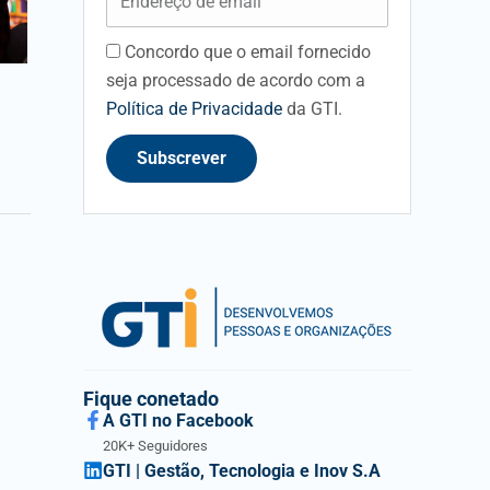
m
a
Concordo que o email fornecido
a
i
seja processado de acordo com a
c
l
Política de Privacidade
da GTI.
c
e
Subscrever
p
t
a
n
c
e
f
i
e
Fique conetado
A GTI no Facebook
l
20K+ Seguidores
d
GTI | Gestão, Tecnologia e Inov S.A
i