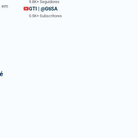
9.8K+ Seguidores
d
a em
GTI | @GtiSA
0.5K+ Subscritores
 é