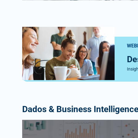
WEB
De
Insig
Dados & Business Intelligenc