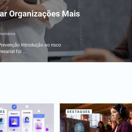
rar Organizações Mais
entários
revenção Introdução ao risco
arial foi ...
ES
DESTAQUES