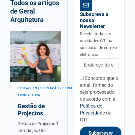
Todos os artigos
de Geral
Subscreva a
Arquitetura
nossa
Newsletter
Receba todas as
novidades GTI na
sua caixa de correio
eletrónico
Email
Concordo que o
acceptancefieldid
email fornecido
DESTAQUES
FORMAÇÃO
GERAL
seja processado
ARQUITETURA
de acordo com a
Gestão de
Política de
Projectos
Privacidade
da
GTI.
Gestão de Projectos 1.
Introdução Um
Subscrever