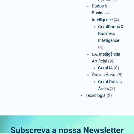
Dados &
Business
Intelligence
(4)
GeralDados &
Business
Intelligence
(4)
I.A. Inteligência
Artificial
(9)
Geral IA
(8)
Outras Áreas
(8)
Geral Outras
Áreas
(8)
Tecnologia
(2)
Subscreva a nossa Newsletter