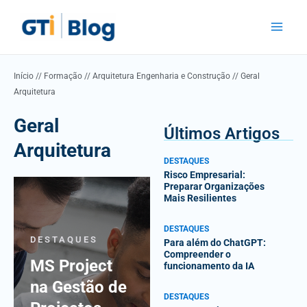
Skip
Main
to
Menu
content
Início
//
Formação
//
Arquitetura Engenharia e Construção
//
Geral
Arquitetura
Geral
Últimos Artigos
Arquitetura
DESTAQUES
Risco Empresarial:
Preparar Organizações
Mais Resilientes
DESTAQUES
DESTAQUES
Para além do ChatGPT:
Compreender o
MS Project
funcionamento da IA
na Gestão de
DESTAQUES