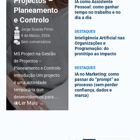
Projectos –
IA como Assistente
Pessoal: como ganhar
Planeamento
tempo no trabalho e no
dia a dia
e Controlo
Jorge Soares Pinto
DESTAQUES
4 de Março, 2026
Inteligência Artificial nas
Sem comentários
Organizações e
Programação: do
MS Project na Gestão
protótipo ao impacto
de Projectos –
Planeamento e Controlo
DESTAQUES
IA no Marketing: como
Introdução Um projecto
passar do “prompt” ao
é uma actividade
processo (sem perder
temporária que
confiança, dados e
marca)
desenvolvemos para ...
Ler Mais →