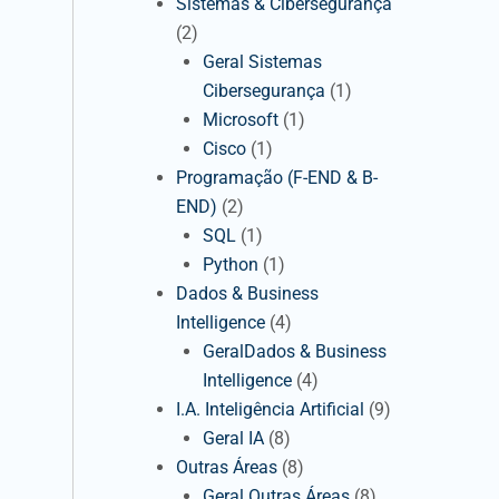
Sistemas & Cibersegurança
(2)
Geral Sistemas
Cibersegurança
(1)
Microsoft
(1)
Cisco
(1)
Programação (F-END & B-
END)
(2)
SQL
(1)
Python
(1)
Dados & Business
Intelligence
(4)
GeralDados & Business
Intelligence
(4)
I.A. Inteligência Artificial
(9)
Geral IA
(8)
Outras Áreas
(8)
Geral Outras Áreas
(8)