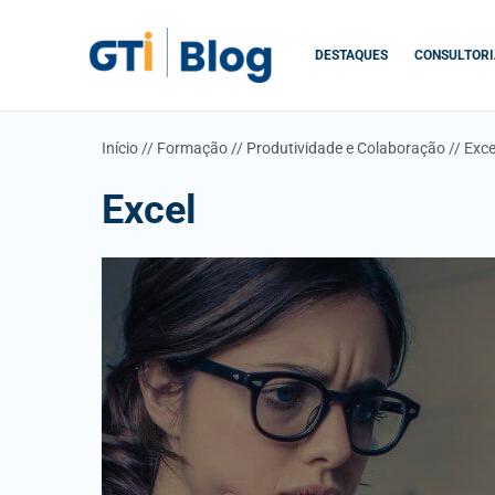
Skip
to
DESTAQUES
CONSULTORI
content
Início
//
Formação
//
Produtividade e Colaboração
//
Exce
Excel