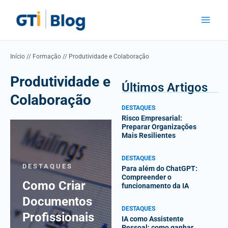
Skip
Main
to
Menu
content
Início
//
Formação
//
Produtividade e Colaboração
Produtividade e
Últimos Artigos
Colaboração
DESTAQUES
Risco Empresarial:
Preparar Organizações
Mais Resilientes
DESTAQUES
DESTAQUES
Para além do ChatGPT:
Compreender o
Como Criar
funcionamento da IA
Documentos
DESTAQUES
Profissionais
IA como Assistente
Pessoal: como ganhar