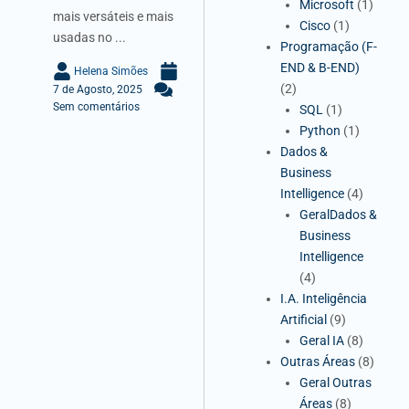
Microsoft
(1)
mais versáteis e mais
Cisco
(1)
usadas no ...
Programação (F-
END & B-END)
Helena Simões
(2)
7 de Agosto, 2025
Sem comentários
SQL
(1)
Python
(1)
Dados &
Business
Intelligence
(4)
GeralDados &
Business
Intelligence
(4)
I.A. Inteligência
Artificial
(9)
Geral IA
(8)
Outras Áreas
(8)
Geral Outras
Áreas
(8)