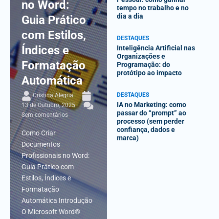
no Word:
tempo no trabalho e no
dia a dia
Guia Prático
com Estilos,
DESTAQUES
Índices e
Inteligência Artificial nas
Organizações e
Formatação
Programação: do
protótipo ao impacto
Automática
DESTAQUES
Cristina Alegria
IA no Marketing: como
13 de Outubro, 2025
passar do “prompt” ao
Sem comentários
processo (sem perder
confiança, dados e
Como Criar
marca)
Documentos
Profissionais no Word:
Guia Prático com
Estilos, Índices e
Formatação
Automática Introdução
O Microsoft Word®