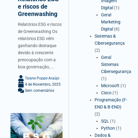
Imagem
e riscos de
Digital
(1)
Greenwashing
Geral
Marketing
Relatórios ESG e riscos
Digital
(6)
de Greenwashing Os
Sistemas &
relatórios ESG vêm
Cibersegurança
ganhando destaque
(2)
devido à crescente
Geral
preocupação com a
Sistemas
boa governação, ...
Cibersegurança
Tsiane Poppe Araújo
(1)
4 de Novembro, 2025
Microsoft
(1)
Sem comentários
Cisco
(1)
Programação (F-
END & B-END)
(2)
SQL
(1)
Python
(1)
Dados &