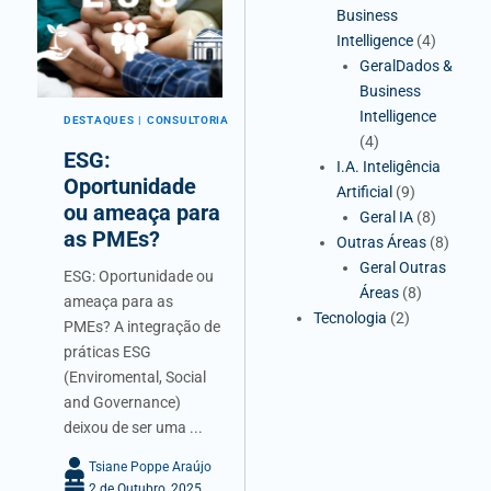
Business
Intelligence
(4)
GeralDados &
Business
Intelligence
DESTAQUES
CONSULTORIA
(4)
ESG:
I.A. Inteligência
Oportunidade
Artificial
(9)
ou ameaça para
Geral IA
(8)
as PMEs?
Outras Áreas
(8)
Geral Outras
ESG: Oportunidade ou
Áreas
(8)
ameaça para as
Tecnologia
(2)
PMEs? A integração de
práticas ESG
(Enviromental, Social
and Governance)
deixou de ser uma ...
Tsiane Poppe Araújo
2 de Outubro, 2025