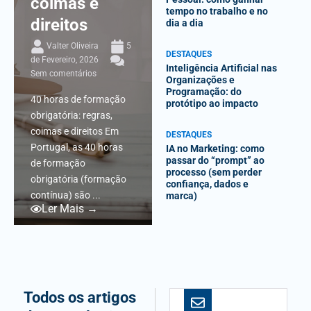
coimas e
tempo no trabalho e no
direitos
dia a dia
Valter Oliveira
5
DESTAQUES
de Fevereiro, 2026
Inteligência Artificial nas
Sem comentários
Organizações e
Programação: do
40 horas de formação
protótipo ao impacto
obrigatória: regras,
coimas e direitos Em
DESTAQUES
Portugal, as 40 horas
IA no Marketing: como
passar do “prompt” ao
de formação
processo (sem perder
obrigatória (formação
confiança, dados e
contínua) são ...
marca)
Ler Mais →
Todos os artigos