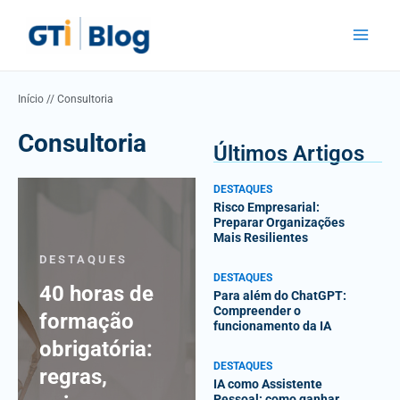
Skip
Main
to
Menu
content
Início
//
Consultoria
Consultoria
Últimos Artigos
DESTAQUES
Risco Empresarial:
Preparar Organizações
Mais Resilientes
DESTAQUES
DESTAQUES
40 horas de
Para além do ChatGPT:
Compreender o
formação
funcionamento da IA
obrigatória:
DESTAQUES
regras,
IA como Assistente
Pessoal: como ganhar