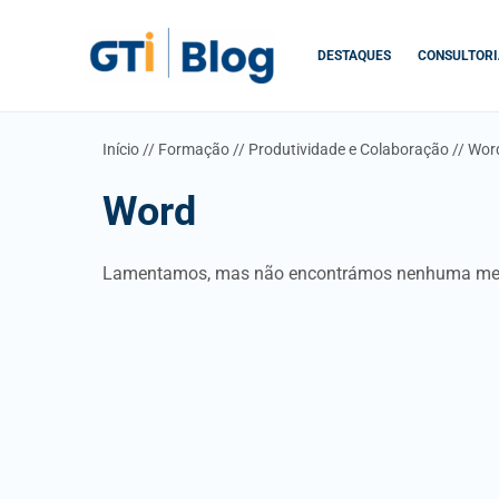
Skip
to
DESTAQUES
CONSULTORI
content
Início
//
Formação
//
Produtividade e Colaboração
//
Wor
Word
Lamentamos, mas não encontrámos nenhuma mensa