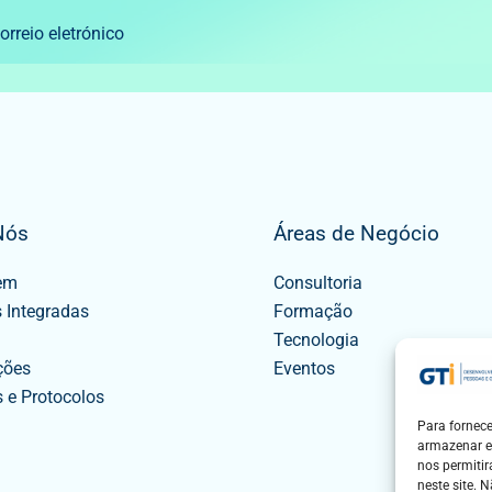
rreio eletrónico
Nós
Áreas de Negócio
em
Consultoria
 Integradas
Formação
Tecnologia
ções
Eventos
s e Protocolos
Para fornec
armazenar e
nos permiti
neste site. 