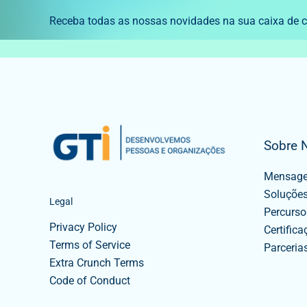
Receba todas as nossas novidades na sua caixa de co
Sobre 
Mensag
Soluções
Legal
Percurso
Privacy Policy
Certifica
Terms of Service
Parceria
Extra Crunch Terms
Code of Conduct