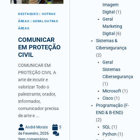
Imagem
Digital
(1)
DESTAQUES
OUTRAS
Geral
ÁREAS
GERAL OUTRAS
Marketing
ÁREAS
Digital
(6)
COMUNICAR
Sistemas &
EM PROTEÇÃO
Cibersegurança
CIVIL
(2)
Geral
COMUNICAR EM
Sistemas
PROTEÇÃO CIVIL A
Cibersegurança
arte de incutir e
(1)
valorizar Todo o
Microsoft
(1)
palestrante, orador,
Cisco
(1)
informador,
Programação (F-
comunicador precisa
END & B-END)
de arte e ...
(2)
SQL
(1)
André Morais
5
de Fevereiro, 2026
Python
(1)
Sem comentários