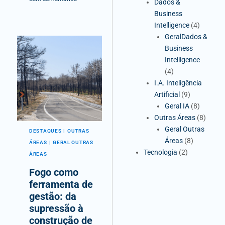
Dados &
Business
Intelligence
(4)
GeralDados &
Business
Intelligence
(4)
I.A. Inteligência
Artificial
(9)
Geral IA
(8)
Outras Áreas
(8)
Geral Outras
DESTAQUES
OUTRAS
Áreas
(8)
ÁREAS
GERAL OUTRAS
Tecnologia
(2)
ÁREAS
Fogo como
ferramenta de
gestão: da
supressão à
construção de