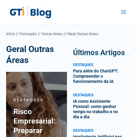
Skip
Main
to
Menu
content
Início
//
Formação
//
Outras Áreas
//
Geral Outras Áreas
Geral Outras
Últimos Artigos
Áreas
DESTAQUES
Para além do ChatGPT:
Compreender o
funcionamento da IA
DESTAQUES
DESTAQUES
IA como Assistente
Pessoal: como ganhar
Risco
tempo no trabalho e no
dia a dia
Empresarial:
Preparar
DESTAQUES
Inteligência Artificial nas