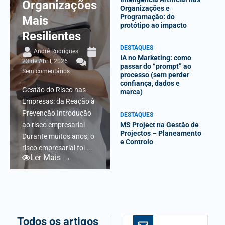
Organizações
Organizações e
Programação: do
Mais
protótipo ao impacto
Resilientes
DESTAQUES
André Rodrigues
IA no Marketing: como
23 de Abril, 2026
passar do “prompt” ao
Sem comentários
processo (sem perder
confiança, dados e
Gestão do Risco nas
marca)
Empresas: da Reação à
Prevenção Introdução
DESTAQUES
ao risco empresarial
MS Project na Gestão de
Projectos – Planeamento
Durante muitos anos, o
e Controlo
risco empresarial foi ...
Ler Mais →
Todos os artigos