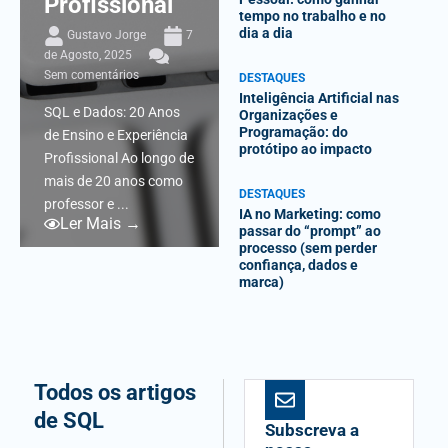
Profissional
tempo no trabalho e no
dia a dia
Gustavo Jorge
7
de Agosto, 2025
Sem comentários
DESTAQUES
Inteligência Artificial nas
SQL e Dados: 20 Anos
Organizações e
Programação: do
de Ensino e Experiência
protótipo ao impacto
Profissional Ao longo de
mais de 20 anos como
DESTAQUES
professor e ...
IA no Marketing: como
Ler Mais →
passar do “prompt” ao
processo (sem perder
confiança, dados e
marca)
Todos os artigos
de SQL
Subscreva a