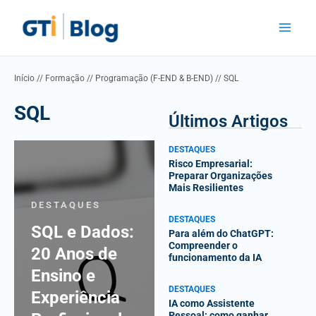
Skip
Main
to
Menu
content
Início
//
Formação
//
Programação (F-END & B-END)
//
SQL
SQL
Últimos Artigos
DESTAQUES
Risco Empresarial:
Preparar Organizações
Mais Resilientes
DESTAQUES
DESTAQUES
SQL e Dados:
Para além do ChatGPT:
Compreender o
20 Anos de
funcionamento da IA
Ensino e
DESTAQUES
Experiência
IA como Assistente
Pessoal: como ganhar