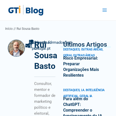
Skip
Main
to
Menu
content
Início
//
Rui Sousa Basto
Rui
rui.basto.formador@gti-
Download
Últimos Artigos
portugal.pt
CV
DESTAQUES
,
OUTRAS ÁREAS
,
Sousa
GERAL OUTRAS ÁREAS
Risco Empresarial:
Basto
Preparar
Organizações Mais
Resilientes
Consultor,
mentor e
DESTAQUES
,
I.A. INTELIGÊNCIA
formador de
ARTIFICIAL
,
GERAL IA
Para além do
marketing
ChatGPT:
político e
Compreender o
eleitoral,
funcionamento da IA