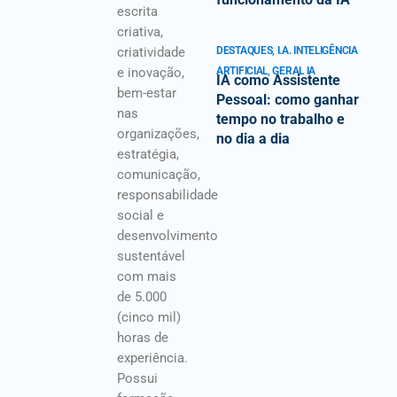
escrita
criativa,
criatividade
DESTAQUES
,
I.A. INTELIGÊNCIA
e inovação,
ARTIFICIAL
,
GERAL IA
IA como Assistente
bem-estar
Pessoal: como ganhar
nas
tempo no trabalho e
organizações,
no dia a dia
estratégia,
comunicação,
responsabilidade
social e
desenvolvimento
sustentável
com mais
de 5.000
(cinco mil)
horas de
experiência.
Possui