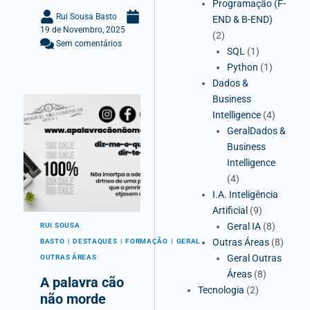
Programação (F-
Rui Sousa Basto
END & B-END)
19 de Novembro, 2025
(2)
Sem comentários
SQL
(1)
Python
(1)
Dados &
Business
Intelligence
(4)
GeralDados &
Business
Intelligence
(4)
I.A. Inteligência
Artificial
(9)
Geral IA
(8)
RUI SOUSA
Outras Áreas
(8)
BASTO
DESTAQUES
FORMAÇÃO
GERAL
Geral Outras
OUTRAS ÁREAS
Áreas
(8)
A palavra cão
Tecnologia
(2)
não morde