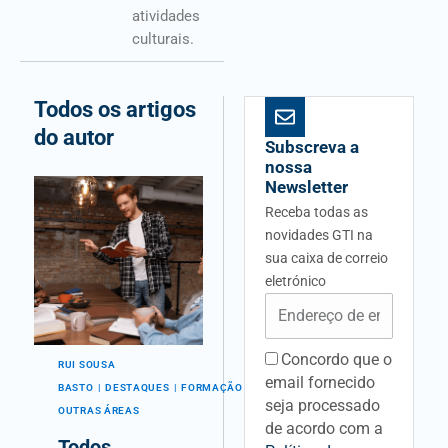
atividades
culturais.
Todos os artigos
do autor
Subscreva a
nossa
Newsletter
Receba todas as
novidades GTI na
sua caixa de correio
eletrónico
Email
Concordo que o
acceptancefieldid
RUI SOUSA
email fornecido
BASTO
DESTAQUES
FORMAÇÃO
GERAL
seja processado
OUTRAS ÁREAS
de acordo com a
Todos