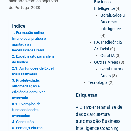
alinhadas com os objetivos
Business
do Portugal 2030
Intelligence
(4)
GeralDados &
Business
Índice
Intelligence
1. Formação online,
(4)
financiada, prática e
I.A. Inteligência
ajustada às
Artificial
(9)
necessidades reais
Geral IA
(8)
2. Excel, muito para além
do básico
Outras Áreas
(8)
2.1. As funções de Excel
Geral Outras
mais utilizadas
Áreas
(8)
3. Produtividade,
Tecnologia
(2)
automatização e
eficiência com Excel
Etiquetas
avançado
3.1. Exemplos de
análise de
AIO
ambiente
funcionalidades
dados
arquitetura
avançadas
automação
Business
4. Conclusão
Intelligence
5. Fontes/Leituras
Coaching