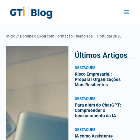
Skip
Main
to
Menu
content
Início
//
Domine o Excel com Formação Financiada – Portugal 2030
Últimos Artigos
DESTAQUES
Risco Empresarial:
Preparar Organizações
Mais Resilientes
DESTAQUES
Para além do ChatGPT:
Compreender o
funcionamento da IA
DESTAQUES
IA como Assistente