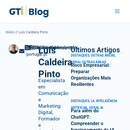
Skip
Main
to
Menu
content
Início
//
Luís Caldeira Pinto
Luís
luis.caldeira.formador@gti-
N/A
in/lcaldeirapinto
fb/luiscaldeirapinto
ig/luiscaldeirapinto
Últimos Artigos
portugal.pt
DESTAQUES
,
OUTRAS ÁREAS
,
Caldeira
GERAL OUTRAS ÁREAS
Risco Empresarial:
Pinto
Preparar
Organizações Mais
Especialista
Resilientes
em
Comunicação
e
DESTAQUES
,
I.A. INTELIGÊNCIA
Marketing
ARTIFICIAL
,
GERAL IA
Para além do
Digital,
ChatGPT:
Formador
Compreender o
e
funcionamento da IA