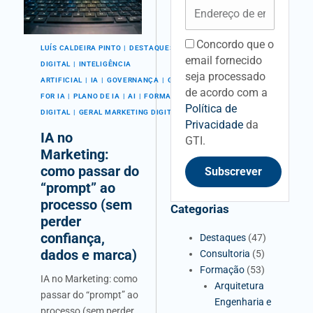
Email
Concordo que o
acceptancefieldid
LUÍS CALDEIRA PINTO
DESTAQUES
AIO
TRANSFORMAÇÃO
email fornecido
DIGITAL
INTELIGÊNCIA
seja processado
ARTIFICIAL
IA
GOVERNANÇA
GEO
PROMPT
PROMPTING
de acordo com a
FOR IA
PLANO DE IA
AI
FORMAÇÃO
MARKETING
Política de
DIGITAL
GERAL MARKETING DIGITAL
Privacidade
da
IA no
GTI.
Marketing:
como passar do
Subscrever
“prompt” ao
processo (sem
Categorias
perder
confiança,
Destaques
(47)
dados e marca)
Consultoria
(5)
Formação
(53)
IA no Marketing: como
Arquitetura
passar do “prompt” ao
Engenharia e
processo (sem perder