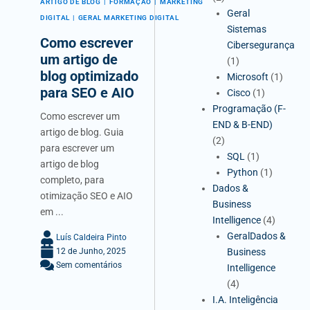
ARTIGO DE BLOG
FORMAÇÃO
MARKETING
Geral
DIGITAL
GERAL MARKETING DIGITAL
Sistemas
Como escrever
Cibersegurança
um artigo de
(1)
blog optimizado
Microsoft
(1)
para SEO e AIO
Cisco
(1)
Programação (F-
Como escrever um
END & B-END)
artigo de blog. Guia
(2)
para escrever um
SQL
(1)
artigo de blog
Python
(1)
completo, para
Dados &
otimização SEO e AIO
Business
em ...
Intelligence
(4)
GeralDados &
Luís Caldeira Pinto
12 de Junho, 2025
Business
Sem comentários
Intelligence
(4)
I.A. Inteligência