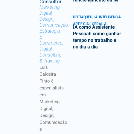
Consultor
Marketing
Digital,
DESTAQUES
,
I.A. INTELIGÊNCIA
Design,
ARTIFICIAL
,
GERAL IA
Comunicação,
IA como Assistente
Estratégia,
Pessoal: como ganhar
E-
tempo no trabalho e
Commerce,
no dia a dia
Digital
Consulting
& Training
Luís
Caldeira
Pinto é
especialista
em
Marketing
Digital,
Design,
Comunicação
e