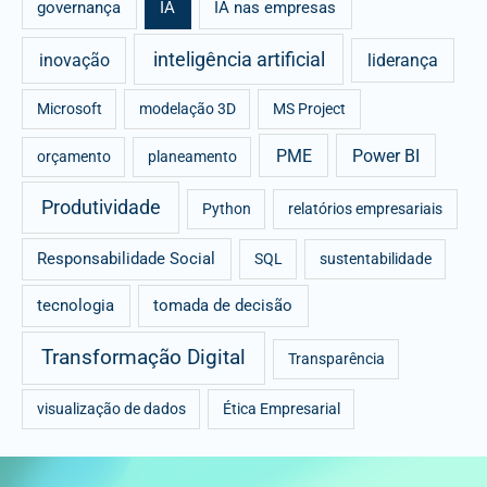
governança
IA
IA nas empresas
inteligência artificial
inovação
liderança
Microsoft
modelação 3D
MS Project
PME
Power BI
orçamento
planeamento
Produtividade
Python
relatórios empresariais
Responsabilidade Social
SQL
sustentabilidade
tecnologia
tomada de decisão
Transformação Digital
Transparência
visualização de dados
Ética Empresarial