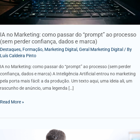
processo
(sem
perder
confiança,
IA no Marketing: como passar do “prompt” ao processo
dados
(sem perder confiança, dados e marca)
e
Destaques
,
Formação
,
Marketing Digital
,
Geral Marketing Digital
/ By
marca)
Luís Caldeira Pinto
IA no Marketing: como passar do “prompt” ao processo (sem perder
confiança, dados e marca) A Inteligência Artificial entrou no marketing
pela porta mais fácil: a da produção. Um texto aqui, uma ideia ali, um
rascunho de anúncio, uma legenda […]
Read More »
O
Jurista