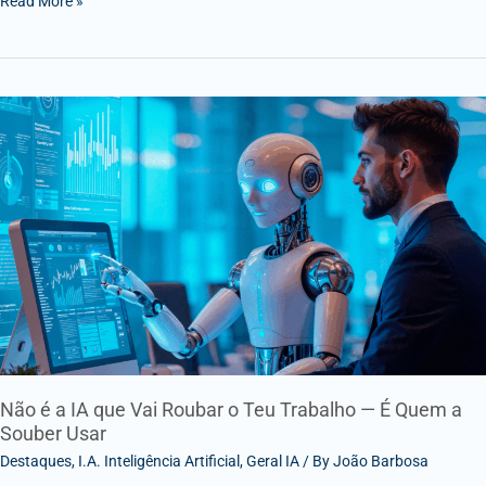
Read More »
Não
é
a
IA
que
Vai
Roubar
o
Teu
Trabalho
—
É
Quem
Não é a IA que Vai Roubar o Teu Trabalho — É Quem a
Souber Usar
a
Souber
Destaques
,
I.A. Inteligência Artificial
,
Geral IA
/ By
João Barbosa
Usar