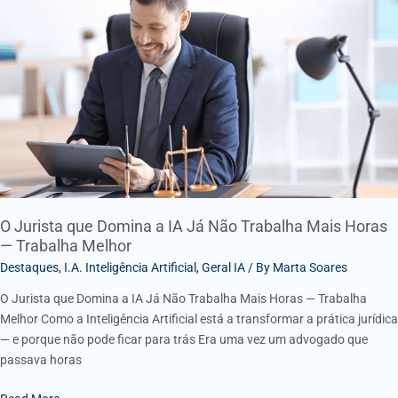
que
Domina
a
IA
Já
Não
Trabalha
Mais
Horas
—
Trabalha
O Jurista que Domina a IA Já Não Trabalha Mais Horas
— Trabalha Melhor
Melhor
Destaques
,
I.A. Inteligência Artificial
,
Geral IA
/ By
Marta Soares
O Jurista que Domina a IA Já Não Trabalha Mais Horas — Trabalha
Melhor Como a Inteligência Artificial está a transformar a prática jurídica
— e porque não pode ficar para trás Era uma vez um advogado que
passava horas