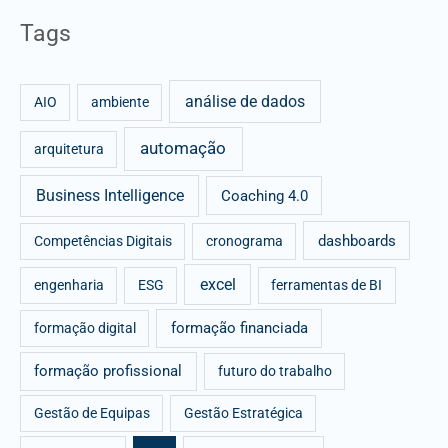
a
Tags
r
c
análise de dados
h
AIO
ambiente
f
automação
arquitetura
o
r
Business Intelligence
Coaching 4.0
:
dashboards
Competências Digitais
cronograma
excel
engenharia
ESG
ferramentas de BI
formação financiada
formação digital
formação profissional
futuro do trabalho
Gestão de Equipas
Gestão Estratégica