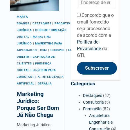
Concordo que o
acceptancefieldid
MARTA
email fornecido
SOARES
DESTAQUES
PRODUTIVIDADE
seja processado
JURÍDICA
CHEQUE FORMAÇÃO
de acordo com a
DIGITAL
MARKETING
Política de
JURÍDICO
MARKETING PARA
Privacidade
da
ADVOGADOS
CRM
HUBSPOT
IA NO
GTI.
DIREITO
CAPTAÇÃO DE
CLIENTES
PRESENÇA
Subscrever
DIGITAL
LINKEDIN PARA
JURISTAS
I.A. INTELIGÊNCIA
Categorias
ARTIFICIAL
GERAL IA
Marketing
Destaques
(47)
Jurídico:
Consultoria
(5)
Porque Ser Bom
Formação
(52)
Já Não Chega
Arquitetura
Engenharia e
Marketing Jurídico:
Construção
(4)