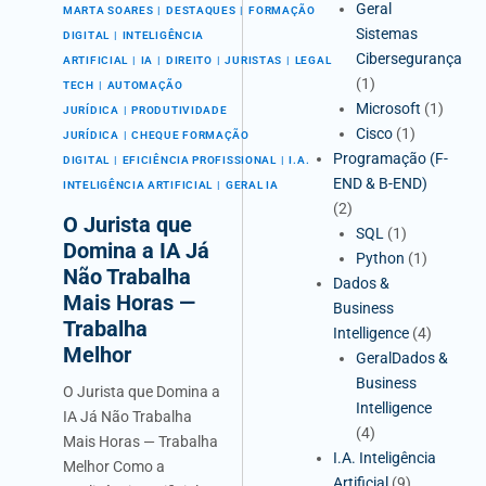
Geral
MARTA SOARES
DESTAQUES
FORMAÇÃO
Sistemas
DIGITAL
INTELIGÊNCIA
Cibersegurança
ARTIFICIAL
IA
DIREITO
JURISTAS
LEGAL
(1)
TECH
AUTOMAÇÃO
Microsoft
(1)
JURÍDICA
PRODUTIVIDADE
Cisco
(1)
JURÍDICA
CHEQUE FORMAÇÃO
Programação (F-
DIGITAL
EFICIÊNCIA PROFISSIONAL
I.A.
END & B-END)
INTELIGÊNCIA ARTIFICIAL
GERAL IA
(2)
O Jurista que
SQL
(1)
Domina a IA Já
Python
(1)
Não Trabalha
Dados &
Mais Horas —
Business
Trabalha
Intelligence
(4)
Melhor
GeralDados &
Business
O Jurista que Domina a
Intelligence
IA Já Não Trabalha
(4)
Mais Horas — Trabalha
I.A. Inteligência
Melhor Como a
Artificial
(9)