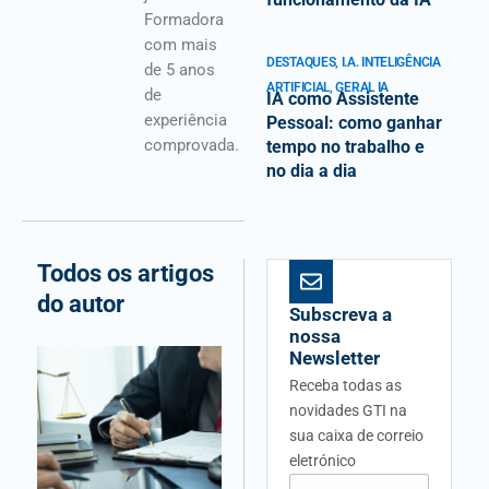
Formadora
com mais
DESTAQUES
,
I.A. INTELIGÊNCIA
de 5 anos
ARTIFICIAL
,
GERAL IA
de
IA como Assistente
experiência
Pessoal: como ganhar
comprovada.
tempo no trabalho e
no dia a dia
Todos os artigos
do autor
Subscreva a
nossa
Newsletter
Receba todas as
novidades GTI na
sua caixa de correio
eletrónico
Email