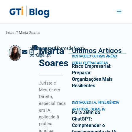
Skip
Main
to
Menu
content
Início
//
Marta Soares
Marta
marta.soares.formador@gti-
Download
Últimos Artigos
portugal.pt
CV
DESTAQUES
,
OUTRAS ÁREAS
,
Soares
GERAL OUTRAS ÁREAS
Risco Empresarial:
Preparar
Organizações Mais
Jurista e
Resilientes
Mestre em
Direito,
DESTAQUES
,
I.A. INTELIGÊNCIA
especializada
ARTIFICIAL
,
GERAL IA
em IA
Para além do
aplicada à
ChatGPT:
prática
Compreender o
jurídica
funcionamento da IA