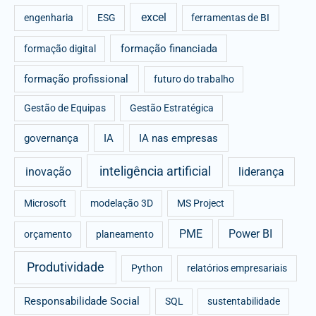
excel
engenharia
ESG
ferramentas de BI
formação financiada
formação digital
formação profissional
futuro do trabalho
Gestão de Equipas
Gestão Estratégica
governança
IA
IA nas empresas
inteligência artificial
inovação
liderança
Microsoft
modelação 3D
MS Project
PME
Power BI
orçamento
planeamento
Produtividade
Python
relatórios empresariais
Responsabilidade Social
SQL
sustentabilidade