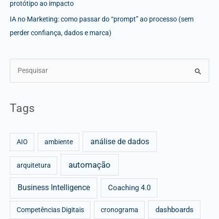
protótipo ao impacto
IA no Marketing: como passar do “prompt” ao processo (sem
perder confiança, dados e marca)
S
e
a
Tags
r
c
análise de dados
h
AIO
ambiente
f
automação
arquitetura
o
r
Business Intelligence
Coaching 4.0
:
dashboards
Competências Digitais
cronograma