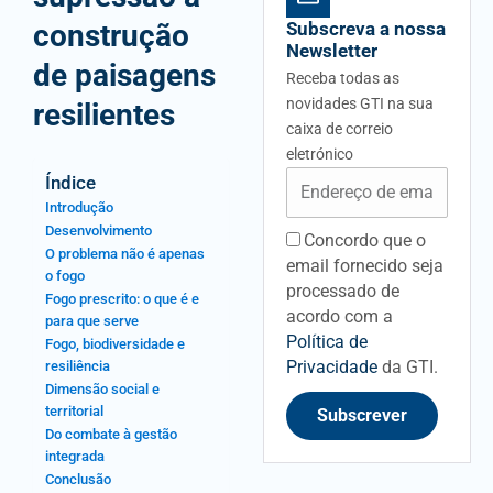
construção
Subscreva a nossa
Newsletter
de paisagens
Receba todas as
novidades GTI na sua
resilientes
caixa de correio
eletrónico
Email
Índice
Introdução
Desenvolvimento
Concordo que o
acceptancefieldid
O problema não é apenas
email fornecido seja
o fogo
processado de
Fogo prescrito: o que é e
acordo com a
para que serve
Política de
Fogo, biodiversidade e
Privacidade
da GTI.
resiliência
Dimensão social e
territorial
Subscrever
Do combate à gestão
integrada
Conclusão