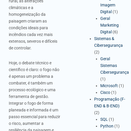
rural, as alterações
Imagem
climáticas e a
Digital
(1)
homogeneização da
Geral
paisagem criaram as
Marketing
condições ideais para
Digital
(6)
incêndios cada vez mais
Sistemas &
extensos, severos e difíceis
Cibersegurança
de controlar.
(2)
Geral
Hoje, o debate técnico e
Sistemas
científico é claro: o fogo não
Cibersegurança
é apenas um problema a
(1)
combater, é também um
Microsoft
(1)
processo ecológico e uma
Cisco
(1)
ferramenta de gestão.
Programação (F-
Integrar o fogo de forma
END & B-END)
planeada e informada é um
(2)
passo essencial para reduzir
SQL
(1)
o risco, aumentar a
Python
(1)
resiliência da paisagem e