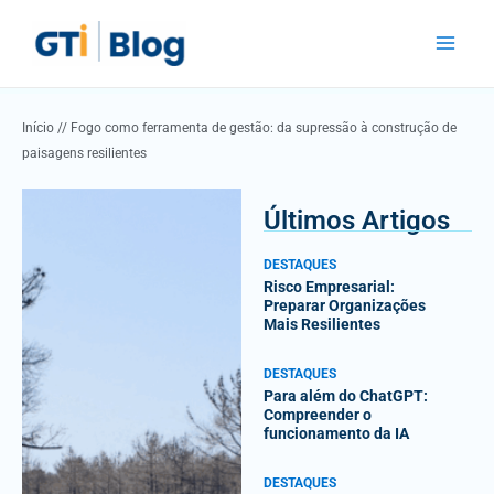
Skip
Main
to
Menu
content
Início
//
Fogo como ferramenta de gestão: da supressão à construção de
paisagens resilientes
Últimos Artigos
DESTAQUES
Risco Empresarial:
Preparar Organizações
Mais Resilientes
DESTAQUES
Para além do ChatGPT:
Compreender o
funcionamento da IA
DESTAQUES