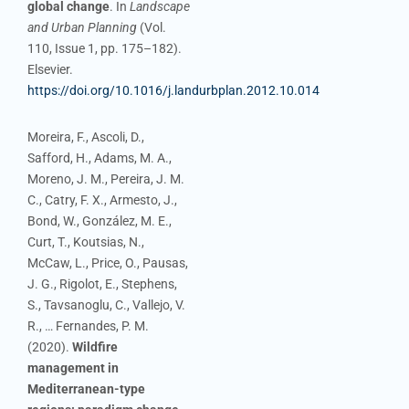
global change
. In
Landscape
and Urban Planning
(Vol.
110, Issue 1, pp. 175–182).
Elsevier.
https://doi.org/10.1016/j.landurbplan.2012.10.014
Moreira, F., Ascoli, D.,
Safford, H., Adams, M. A.,
Moreno, J. M., Pereira, J. M.
C., Catry, F. X., Armesto, J.,
Bond, W., González, M. E.,
Curt, T., Koutsias, N.,
McCaw, L., Price, O., Pausas,
J. G., Rigolot, E., Stephens,
S., Tavsanoglu, C., Vallejo, V.
R., … Fernandes, P. M.
(2020).
Wildfire
management in
Mediterranean-type