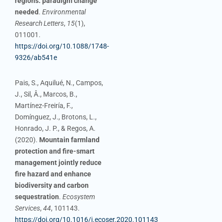
regions: paradigm change
needed
.
Environmental
Research Letters
,
15
(1),
011001.
https://doi.org/10.1088/1748-
9326/ab541e
Pais, S., Aquilué, N., Campos,
J., Sil, Â., Marcos, B.,
Martínez-Freiría, F.,
Domínguez, J., Brotons, L.,
Honrado, J. P., & Regos, A.
(2020).
Mountain farmland
protection and fire-smart
management jointly reduce
fire hazard and enhance
biodiversity and carbon
sequestration
.
Ecosystem
Services
,
44
, 101143.
https://doi.org/10.1016/j.ecoser.2020.101143