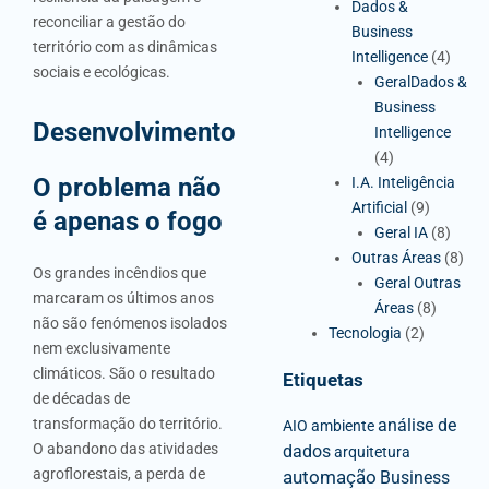
Dados &
reconciliar a gestão do
Business
território com as dinâmicas
Intelligence
(4)
sociais e ecológicas.
GeralDados &
Business
Desenvolvimento
Intelligence
(4)
O problema não
I.A. Inteligência
Artificial
(9)
é apenas o fogo
Geral IA
(8)
Outras Áreas
(8)
Os grandes incêndios que
Geral Outras
marcaram os últimos anos
Áreas
(8)
não são fenómenos isolados
Tecnologia
(2)
nem exclusivamente
climáticos. São o resultado
Etiquetas
de décadas de
transformação do território.
análise de
AIO
ambiente
O abandono das atividades
dados
arquitetura
agroflorestais, a perda de
automação
Business