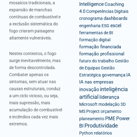
mosaicos tradicionais, a
Intelligence
Coaching
expansão de manchas
4.0
Competências Digitais
contínuas de combustível e
dashboards
cronograma
a exclusão sistemática do
excel
engenharia
ESG
fogo criaram paisagens
ferramentas de BI
altamente vulneráveis.
formação digital
formação financiada
Nestes contextos, o fogo
formação profissional
surge inevitavelmente, mas
futuro do trabalho
Gestão
de forma descontrolada.
de Equipas
Gestão
Combater apenas os
governança
IA
Estratégica
sintomas, sem atuar nas
IA nas empresas
inteligência
causas estruturais, conduz
inovação
a um ciclo vicioso, ou seja,
artificial
liderança
mais supressão, mais
Microsoft
modelação 3D
acumulação de combustível
MS Project
orçamento
e incêndios cada vez mais
PME
Power
planeamento
extremos.
Produtividade
BI
Python
relatórios