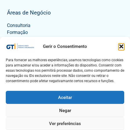
Áreas de Negócio
Consultoria
Formação
Tecnologia
Eventos
Gerir o Consentimento
Para fornecer as melhores experiências, usamos tecnologias como cookies
para armazenar e/ou aceder a informações do dispositivo. Consentir com
Contactos
essas tecnologias nos permitirá processar dados, como comportamento de
navegação ou IDs exclusivos neste site. Não consentir ou retirar o
Mapa
consentimento pode afetar negativamante certos recursos e funções.
Fale Connosco
Aceitar
Negar
Copyright © 1992 - 2025 . Todos os direitos reservados . GTI |
Livro de Reclamações.
Política de Privacidade
.
Política de
Ver preferências
Cookies