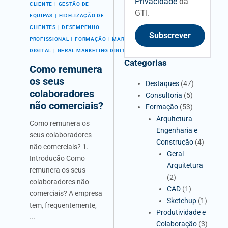
Privacidade
da
CLIENTE
GESTÃO DE
GTI.
EQUIPAS
FIDELIZAÇÃO DE
CLIENTES
DESEMPENHO
Subscrever
PROFISSIONAL
FORMAÇÃO
MARKETING
DIGITAL
GERAL MARKETING DIGITAL
Categorias
Como remunera
os seus
Destaques
(47)
colaboradores
Consultoria
(5)
não comerciais?
Formação
(53)
Arquitetura
Como remunera os
Engenharia e
seus colaboradores
Construção
(4)
não comerciais? 1.
Geral
Introdução Como
Arquitetura
remunera os seus
(2)
colaboradores não
CAD
(1)
comerciais? A empresa
Sketchup
(1)
tem, frequentemente,
Produtividade e
...
Colaboração
(3)