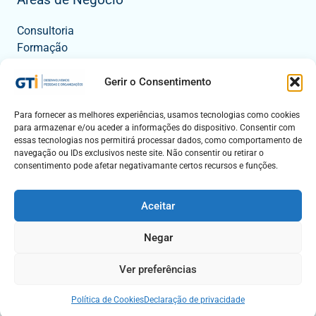
Áreas de Negócio
Consultoria
Formação
Tecnologia
Eventos
Gerir o Consentimento
Para fornecer as melhores experiências, usamos tecnologias como cookies
para armazenar e/ou aceder a informações do dispositivo. Consentir com
Contactos
essas tecnologias nos permitirá processar dados, como comportamento de
navegação ou IDs exclusivos neste site. Não consentir ou retirar o
Mapa
consentimento pode afetar negativamante certos recursos e funções.
Fale Connosco
Aceitar
Negar
Copyright © 1992 - 2025 . Todos os direitos reservados . GTI |
Livro de Reclamações.
Política de Privacidade
.
Política de
Ver preferências
Cookies
Política de Cookies
Declaração de privacidade