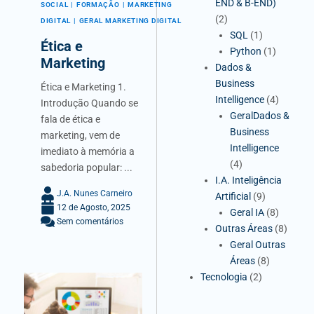
END & B-END)
SOCIAL
FORMAÇÃO
MARKETING
(2)
DIGITAL
GERAL MARKETING DIGITAL
SQL
(1)
Ética e
Python
(1)
Marketing
Dados &
Business
Ética e Marketing 1.
Intelligence
(4)
Introdução Quando se
GeralDados &
fala de ética e
Business
marketing, vem de
Intelligence
imediato à memória a
(4)
sabedoria popular: ...
I.A. Inteligência
J.A. Nunes Carneiro
Artificial
(9)
12 de Agosto, 2025
Geral IA
(8)
Sem comentários
Outras Áreas
(8)
Geral Outras
Áreas
(8)
Tecnologia
(2)