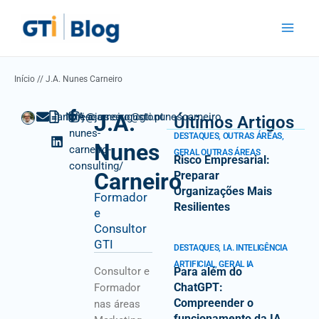
Skip
Main
to
Menu
content
Início
//
J.A. Nunes Carneiro
J.A.
janunescarneiro@gti.pt
N/A
in/j-a-
@joseaugustonunescarneiro
Últimos Artigos
nunes-
DESTAQUES
,
OUTRAS ÁREAS
,
Nunes
carneiro-
GERAL OUTRAS ÁREAS
Risco Empresarial:
consulting/
Carneiro
Preparar
Organizações Mais
Formador
Resilientes
e
Consultor
GTI
DESTAQUES
,
I.A. INTELIGÊNCIA
ARTIFICIAL
,
GERAL IA
Consultor e
Para além do
ChatGPT:
Formador
Compreender o
nas áreas
funcionamento da IA