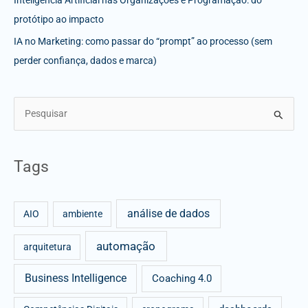
Inteligência Artificial nas Organizações e Programação: do
protótipo ao impacto
IA no Marketing: como passar do “prompt” ao processo (sem
perder confiança, dados e marca)
S
e
a
Tags
r
c
análise de dados
h
AIO
ambiente
f
automação
arquitetura
o
r
Business Intelligence
Coaching 4.0
: