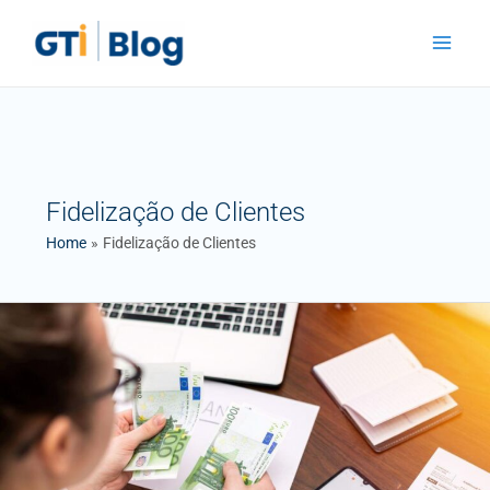
Skip
Main
to
Menu
content
Fidelização de Clientes
Home
Fidelização de Clientes
Como
remunera
os
seus
colaboradores
não
comerciais?