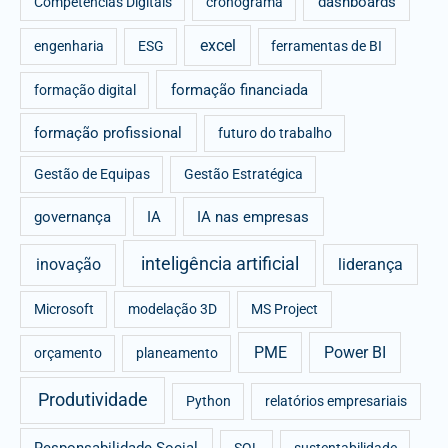
dashboards
Competências Digitais
cronograma
excel
engenharia
ESG
ferramentas de BI
formação financiada
formação digital
formação profissional
futuro do trabalho
Gestão de Equipas
Gestão Estratégica
governança
IA
IA nas empresas
inteligência artificial
inovação
liderança
Microsoft
modelação 3D
MS Project
PME
Power BI
orçamento
planeamento
Produtividade
Python
relatórios empresariais
Responsabilidade Social
SQL
sustentabilidade