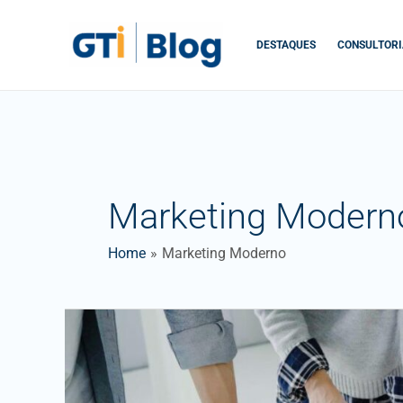
Skip
to
DESTAQUES
CONSULTORI
content
Marketing Modern
Home
Marketing Moderno
Ética
e
Marketing