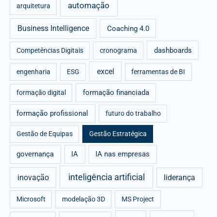
automação
arquitetura
o
r
Business Intelligence
Coaching 4.0
:
dashboards
Competências Digitais
cronograma
excel
engenharia
ESG
ferramentas de BI
formação financiada
formação digital
formação profissional
futuro do trabalho
Gestão de Equipas
Gestão Estratégica
governança
IA
IA nas empresas
inteligência artificial
inovação
liderança
Microsoft
modelação 3D
MS Project