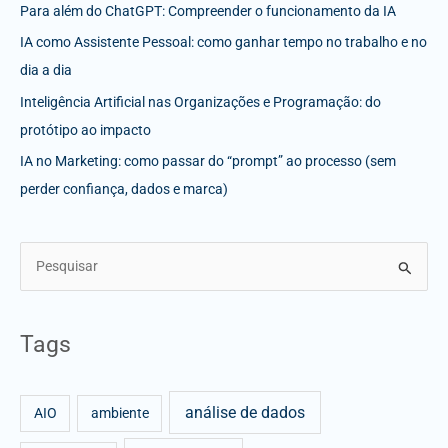
Para além do ChatGPT: Compreender o funcionamento da IA
IA como Assistente Pessoal: como ganhar tempo no trabalho e no
dia a dia
Inteligência Artificial nas Organizações e Programação: do
protótipo ao impacto
IA no Marketing: como passar do “prompt” ao processo (sem
perder confiança, dados e marca)
S
e
a
Tags
r
c
análise de dados
h
AIO
ambiente
f