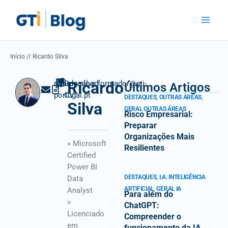
Skip
Main
to
Menu
content
Início
//
Ricardo Silva
Ricardo
ricardo.silva.formador@gti-
Download
Últimos Artigos
portugal.pt
CV
DESTAQUES
,
OUTRAS ÁREAS
,
Silva
GERAL OUTRAS ÁREAS
Risco Empresarial:
Preparar
Organizações Mais
» Microsoft
Resilientes
Certified
Power BI
DESTAQUES
,
I.A. INTELIGÊNCIA
Data
ARTIFICIAL
,
GERAL IA
Analyst
Para além do
»
ChatGPT:
Licenciado
Compreender o
em
funcionamento da IA