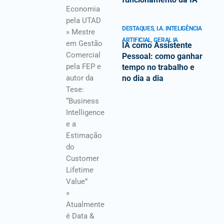
Economia
pela UTAD
DESTAQUES
,
I.A. INTELIGÊNCIA
» Mestre
ARTIFICIAL
,
GERAL IA
em Gestão
IA como Assistente
Comercial
Pessoal: como ganhar
pela FEP e
tempo no trabalho e
autor da
no dia a dia
Tese:
“Business
Intelligence
e a
Estimação
do
Customer
Lifetime
Value”
»
Atualmente
é Data &