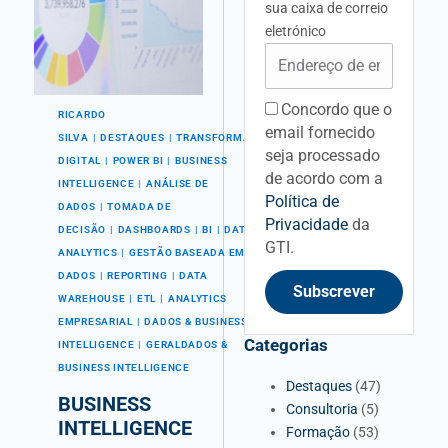
sua caixa de correio
eletrónico
Email
Concordo que o
acceptancefieldid
RICARDO
email fornecido
SILVA
DESTAQUES
TRANSFORMAÇÃO
seja processado
DIGITAL
POWER BI
BUSINESS
de acordo com a
INTELLIGENCE
ANÁLISE DE
Política de
DADOS
TOMADA DE
Privacidade
da
DECISÃO
DASHBOARDS
BI
DATA
GTI.
ANALYTICS
GESTÃO BASEADA EM
DADOS
REPORTING
DATA
Subscrever
WAREHOUSE
ETL
ANALYTICS
EMPRESARIAL
DADOS & BUSINESS
Categorias
INTELLIGENCE
GERALDADOS &
BUSINESS INTELLIGENCE
Destaques
(47)
BUSINESS
Consultoria
(5)
INTELLIGENCE
Formação
(53)