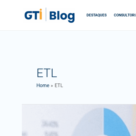
Skip
to
DESTAQUES
CONSULTORI
content
ETL
Home
ETL
BUSINESS
INTELLIGENCE