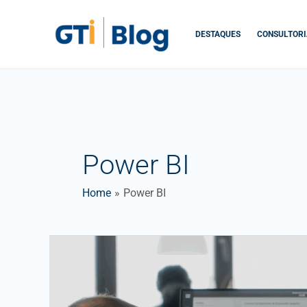
Skip
to
DESTAQUES
CONSULTORI
content
Power BI
Home
Power BI
PowerBI
e
análise
avançada