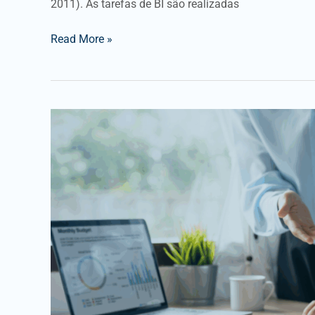
2011). As tarefas de BI são realizadas
Read More »
Microsoft
Power
BI:
Transformando
Dados
em
Decisões
Estratégicas