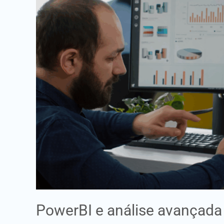
de
dados
PowerBI e análise avançada