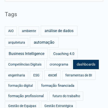
e
a
Tags
r
c
análise de dados
h
AIO
ambiente
f
automação
arquitetura
o
r
Business Intelligence
Coaching 4.0
:
dashboards
Competências Digitais
cronograma
excel
engenharia
ESG
ferramentas de BI
formação financiada
formação digital
formação profissional
futuro do trabalho
Gestão de Equipas
Gestão Estratégica