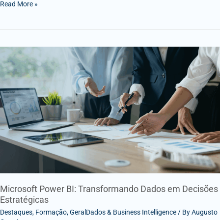
Read More »
Microsoft
Power
BI:
Transformando
Dados
em
Decisões
Estratégicas
Microsoft Power BI: Transformando Dados em Decisões
Estratégicas
Destaques
,
Formação
,
GeralDados & Business Intelligence
/ By
Augusto