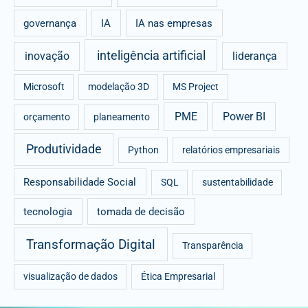
governança
IA
IA nas empresas
inteligência artificial
inovação
liderança
Microsoft
modelação 3D
MS Project
PME
Power BI
orçamento
planeamento
Produtividade
Python
relatórios empresariais
Responsabilidade Social
SQL
sustentabilidade
tecnologia
tomada de decisão
Transformação Digital
Transparência
visualização de dados
Ética Empresarial