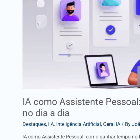
trabalho
e
no
dia
a
dia
IA como Assistente Pessoal
no dia a dia
Destaques
,
I.A. Inteligência Artificial
,
Geral IA
/ By
Joã
IA como Assistente Pessoal: como ganhar tempo no trab