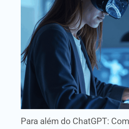
Compreender
o
funcionamento
da
IA
Para além do ChatGPT: Com