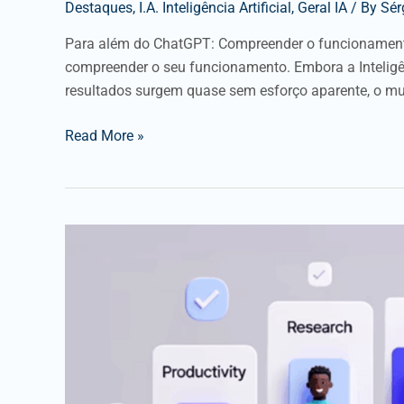
Destaques
,
I.A. Inteligência Artificial
,
Geral IA
/ By
Sér
Para além do ChatGPT: Compreender o funcionament
compreender o seu funcionamento. Embora a Inteligên
resultados surgem quase sem esforço aparente, o mu
Read More »
IA
como
Assistente
Pessoal:
como
ganhar
tempo
no