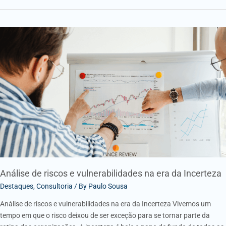
Análise
de
riscos
e
vulnerabilidades
na
era
da
Incerteza
Análise de riscos e vulnerabilidades na era da Incerteza
Destaques
,
Consultoria
/ By
Paulo Sousa
Análise de riscos e vulnerabilidades na era da Incerteza Vivemos um
tempo em que o risco deixou de ser exceção para se tornar parte da