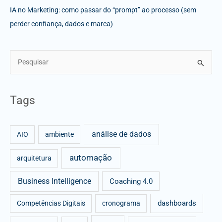
IA no Marketing: como passar do “prompt” ao processo (sem
perder confiança, dados e marca)
S
e
a
Tags
r
c
análise de dados
h
AIO
ambiente
f
automação
arquitetura
o
r
Business Intelligence
Coaching 4.0
:
dashboards
Competências Digitais
cronograma