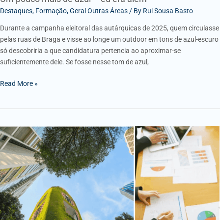
Destaques
,
Formação
,
Geral Outras Áreas
/ By
Rui Sousa Basto
Durante a campanha eleitoral das autárquicas de 2025, quem circulasse
pelas ruas de Braga e visse ao longe um outdoor em tons de azul-escuro
só descobriria a que candidatura pertencia ao aproximar-se
suficientemente dele. Se fosse nesse tom de azul,
Read More »
Relatórios
ESG
e
riscos
de
Greenwashing