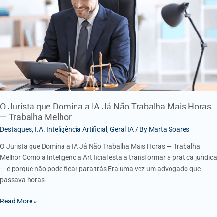
Domina
a
IA
Já
Não
Trabalha
Mais
Horas
—
Trabalha
O Jurista que Domina a IA Já Não Trabalha Mais Horas
— Trabalha Melhor
Melhor
Destaques
,
I.A. Inteligência Artificial
,
Geral IA
/ By
Marta Soares
O Jurista que Domina a IA Já Não Trabalha Mais Horas — Trabalha
Melhor Como a Inteligência Artificial está a transformar a prática jurídica
— e porque não pode ficar para trás Era uma vez um advogado que
passava horas
Read More »