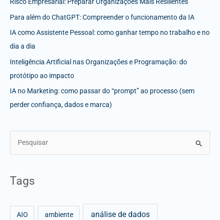
Risco Empresarial: Preparar Organizações Mais Resilientes
Para além do ChatGPT: Compreender o funcionamento da IA
IA como Assistente Pessoal: como ganhar tempo no trabalho e no
dia a dia
Inteligência Artificial nas Organizações e Programação: do
protótipo ao impacto
IA no Marketing: como passar do “prompt” ao processo (sem
perder confiança, dados e marca)
S
e
a
Tags
r
c
análise de dados
h
AIO
ambiente