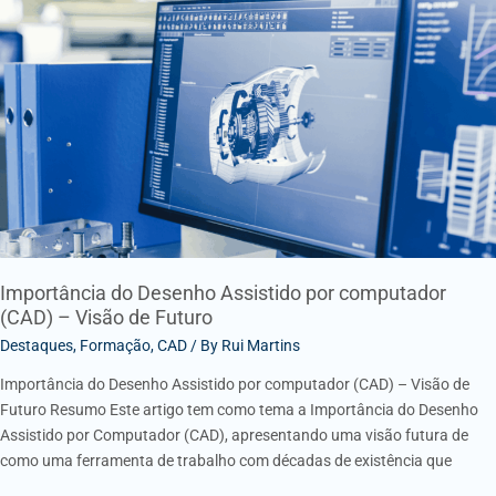
do
Desenho
Assistido
por
computador
(CAD)
–
Visão
de
Futuro
Importância do Desenho Assistido por computador
(CAD) – Visão de Futuro
Destaques
,
Formação
,
CAD
/ By
Rui Martins
Importância do Desenho Assistido por computador (CAD) – Visão de
Futuro Resumo Este artigo tem como tema a Importância do Desenho
Assistido por Computador (CAD), apresentando uma visão futura de
como uma ferramenta de trabalho com décadas de existência que