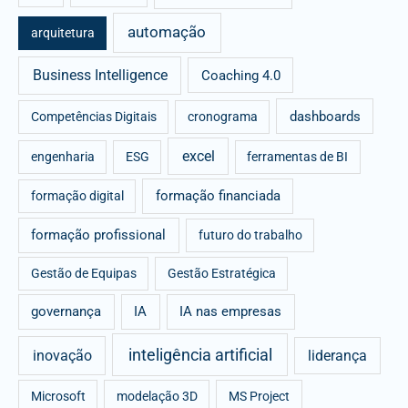
f
automação
arquitetura
o
r
Business Intelligence
Coaching 4.0
:
dashboards
Competências Digitais
cronograma
excel
engenharia
ESG
ferramentas de BI
formação financiada
formação digital
formação profissional
futuro do trabalho
Gestão de Equipas
Gestão Estratégica
governança
IA
IA nas empresas
inteligência artificial
inovação
liderança
Microsoft
modelação 3D
MS Project