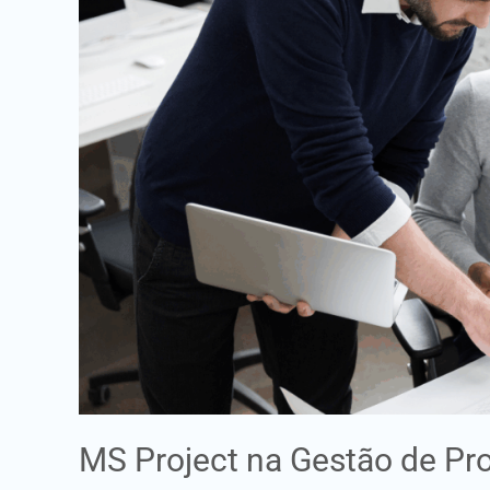
de
Projectos
–
Planeamento
e
Controlo
MS Project na Gestão de Pr