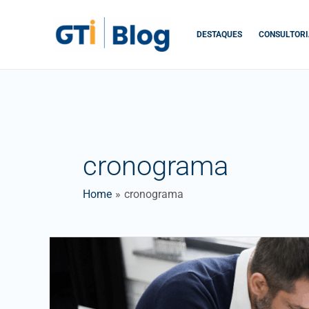
Skip
to
DESTAQUES
CONSULTORI
content
cronograma
Home
cronograma
MS
Project
na
Gestão