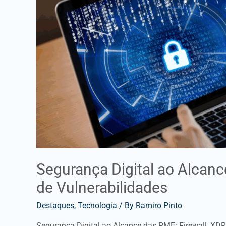
XDR
e
Gestão
de
Vulnerabilidades
Segurança Digital ao Alcanc
de Vulnerabilidades
Destaques
,
Tecnologia
/ By
Ramiro Pinto
Segurança Digital ao Alcance das PME: Firewall, XDR