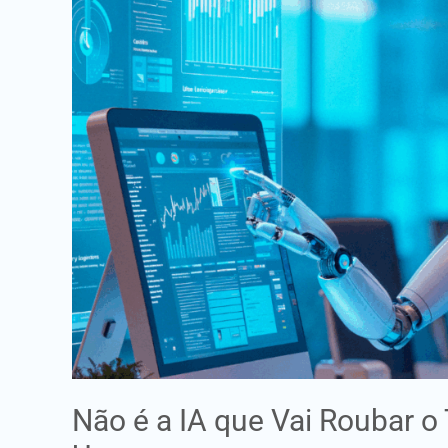
que
Vai
Roubar
o
Teu
Trabalho
—
É
Quem
a
Souber
Usar
Não é a IA que Vai Roubar 