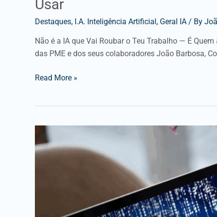
Usar
Destaques
,
I.A. Inteligência Artificial
,
Geral IA
/ By
Joã
Não é a IA que Vai Roubar o Teu Trabalho — É Quem a S
das PME e dos seus colaboradores João Barbosa, C
Read More »
Segurança
Digital
ao
Alcance
das
PME:
Firewall,