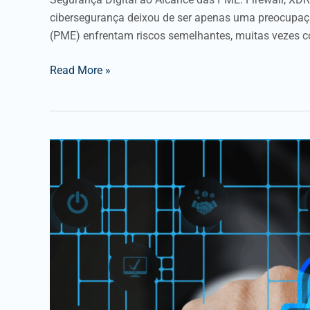
cibersegurança deixou de ser apenas uma preocupaç
(PME) enfrentam riscos semelhantes, muitas vezes 
Read More »
XDR
com
Wazuh:
deteção
e
resposta
avançada
ao
alcance
das