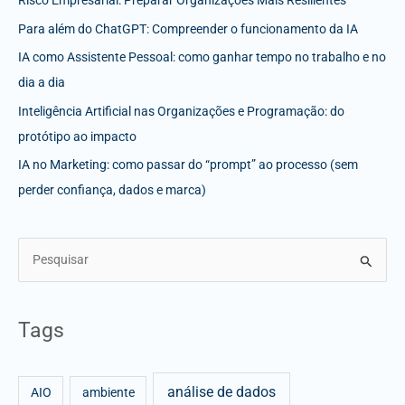
Risco Empresarial: Preparar Organizações Mais Resilientes
Para além do ChatGPT: Compreender o funcionamento da IA
IA como Assistente Pessoal: como ganhar tempo no trabalho e no
dia a dia
Inteligência Artificial nas Organizações e Programação: do
protótipo ao impacto
IA no Marketing: como passar do “prompt” ao processo (sem
perder confiança, dados e marca)
S
e
a
Tags
r
c
análise de dados
h
AIO
ambiente