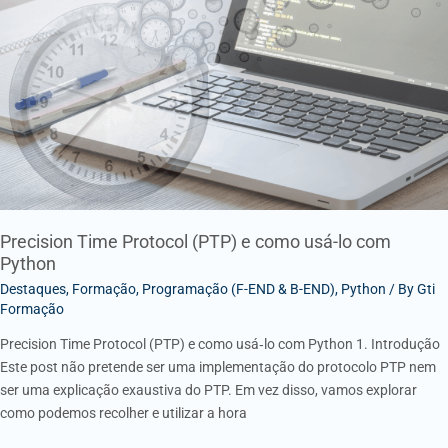
Protocol
(PTP)
e
como
usá-
lo
com
Python
Precision Time Protocol (PTP) e como usá-lo com
Python
Destaques
,
Formação
,
Programação (F-END & B-END)
,
Python
/ By
Gti
Formação
Precision Time Protocol (PTP) e como usá‑lo com Python 1. Introdução
Este post não pretende ser uma implementação do protocolo PTP nem
ser uma explicação exaustiva do PTP. Em vez disso, vamos explorar
como podemos recolher e utilizar a hora