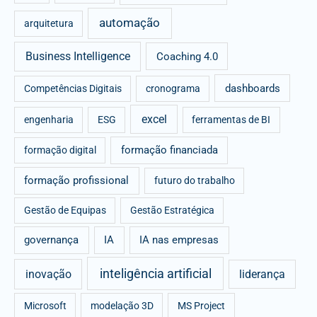
f
automação
arquitetura
o
r
Business Intelligence
Coaching 4.0
:
dashboards
Competências Digitais
cronograma
excel
engenharia
ESG
ferramentas de BI
formação financiada
formação digital
formação profissional
futuro do trabalho
Gestão de Equipas
Gestão Estratégica
governança
IA
IA nas empresas
inteligência artificial
inovação
liderança
Microsoft
modelação 3D
MS Project