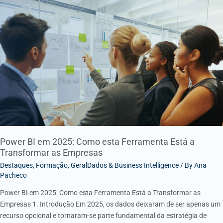
Power
BI
em
2025:
Como
esta
Ferramenta
Está
a
Transformar
as
Empresas
Power BI em 2025: Como esta Ferramenta Está a
Transformar as Empresas
Destaques
,
Formação
,
GeralDados & Business Intelligence
/ By
Ana
Pacheco
Power BI em 2025: Como esta Ferramenta Está a Transformar as
Empresas 1. Introdução Em 2025, os dados deixaram de ser apenas um
recurso opcional e tornaram-se parte fundamental da estratégia de