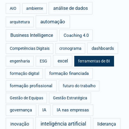
análise de dados
h
AIO
ambiente
f
automação
arquitetura
o
r
Business Intelligence
Coaching 4.0
:
dashboards
Competências Digitais
cronograma
excel
engenharia
ESG
ferramentas de BI
formação financiada
formação digital
formação profissional
futuro do trabalho
Gestão de Equipas
Gestão Estratégica
governança
IA
IA nas empresas
inteligência artificial
inovação
liderança