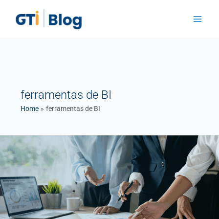
Skip
Main
to
Menu
content
ferramentas de BI
Home
ferramentas de BI
Microsoft
Power
BI:
Transformando
Dados
em
Decisões
Estratégicas