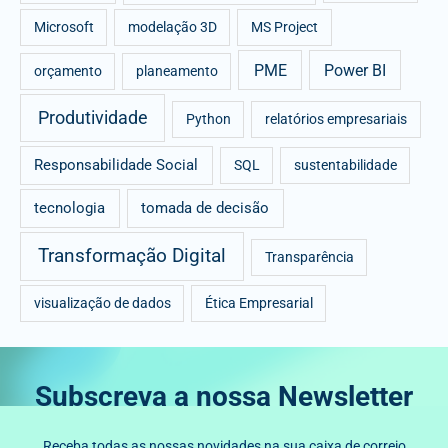
Microsoft
modelação 3D
MS Project
PME
Power BI
orçamento
planeamento
Produtividade
Python
relatórios empresariais
Responsabilidade Social
SQL
sustentabilidade
tecnologia
tomada de decisão
Transformação Digital
Transparência
visualização de dados
Ética Empresarial
Subscreva a nossa Newsletter
Receba todas as nossas novidades na sua caixa de correio