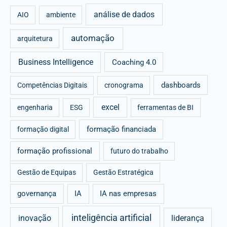
análise de dados
h
AIO
ambiente
f
automação
arquitetura
o
r
Business Intelligence
Coaching 4.0
:
dashboards
Competências Digitais
cronograma
excel
engenharia
ESG
ferramentas de BI
formação financiada
formação digital
formação profissional
futuro do trabalho
Gestão de Equipas
Gestão Estratégica
governança
IA
IA nas empresas
inteligência artificial
inovação
liderança