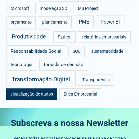
Microsoft
modelação 3D
MS Project
PME
Power BI
orçamento
planeamento
Produtividade
Python
relatórios empresariais
Responsabilidade Social
SQL
sustentabilidade
tecnologia
tomada de decisão
Transformação Digital
Transparência
visualização de dados
Ética Empresarial
Subscreva a nossa Newsletter
Receba todas as nossas novidades na sua caixa de correio