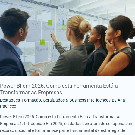
Power
BI
em
2025:
Como
esta
Ferramenta
Está
a
Transformar
as
Empresas
Power BI em 2025: Como esta Ferramenta Está a
Transformar as Empresas
Destaques
,
Formação
,
GeralDados & Business Intelligence
/ By
Ana
Pacheco
Power BI em 2025: Como esta Ferramenta Está a Transformar as
Empresas 1. Introdução Em 2025, os dados deixaram de ser apenas um
recurso opcional e tornaram-se parte fundamental da estratégia de