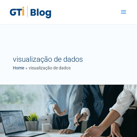
Skip
Main
to
Menu
content
visualização de dados
Home
visualização de dados
Microsoft
Power
BI:
Transformando
Dados
em
Decisões
Estratégicas