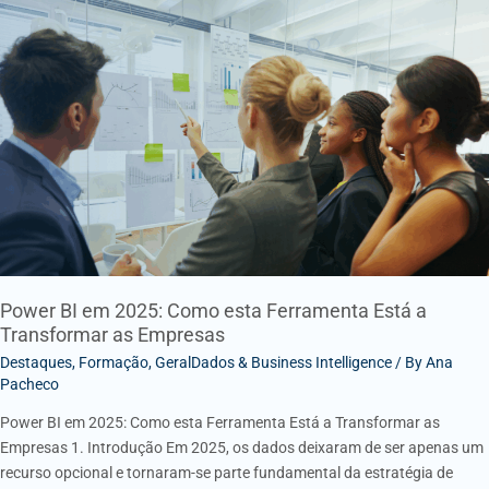
Power
BI
em
2025:
Como
esta
Ferramenta
Está
a
Transformar
as
Empresas
Power BI em 2025: Como esta Ferramenta Está a
Transformar as Empresas
Destaques
,
Formação
,
GeralDados & Business Intelligence
/ By
Ana
Pacheco
Power BI em 2025: Como esta Ferramenta Está a Transformar as
Empresas 1. Introdução Em 2025, os dados deixaram de ser apenas um
recurso opcional e tornaram-se parte fundamental da estratégia de