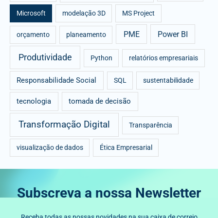
Microsoft
modelação 3D
MS Project
PME
Power BI
orçamento
planeamento
Produtividade
Python
relatórios empresariais
Responsabilidade Social
SQL
sustentabilidade
tecnologia
tomada de decisão
Transformação Digital
Transparência
visualização de dados
Ética Empresarial
Subscreva a nossa Newsletter
Receba todas as nossas novidades na sua caixa de correio