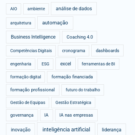
análise de dados
h
AIO
ambiente
f
automação
arquitetura
o
r
Business Intelligence
Coaching 4.0
:
dashboards
Competências Digitais
cronograma
excel
engenharia
ESG
ferramentas de BI
formação financiada
formação digital
formação profissional
futuro do trabalho
Gestão de Equipas
Gestão Estratégica
governança
IA
IA nas empresas
inteligência artificial
inovação
liderança