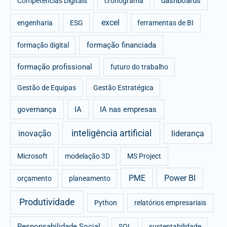
dashboards
Competências Digitais
cronograma
excel
engenharia
ESG
ferramentas de BI
formação financiada
formação digital
formação profissional
futuro do trabalho
Gestão de Equipas
Gestão Estratégica
governança
IA
IA nas empresas
inteligência artificial
inovação
liderança
Microsoft
modelação 3D
MS Project
PME
Power BI
orçamento
planeamento
Produtividade
Python
relatórios empresariais
Responsabilidade Social
SQL
sustentabilidade