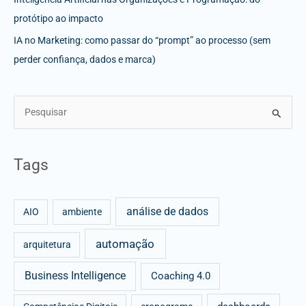
protótipo ao impacto
IA no Marketing: como passar do “prompt” ao processo (sem
perder confiança, dados e marca)
S
e
a
Tags
r
c
análise de dados
h
AIO
ambiente
f
automação
arquitetura
o
r
Business Intelligence
Coaching 4.0
: