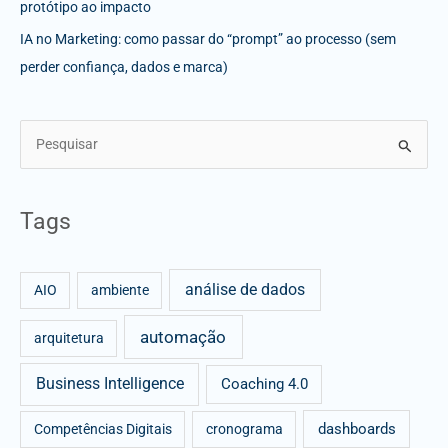
protótipo ao impacto
IA no Marketing: como passar do “prompt” ao processo (sem
perder confiança, dados e marca)
S
e
a
Tags
r
c
análise de dados
h
AIO
ambiente
f
automação
arquitetura
o
r
Business Intelligence
Coaching 4.0
:
dashboards
Competências Digitais
cronograma