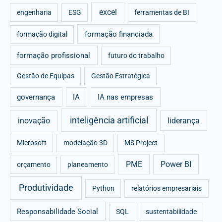
excel
engenharia
ESG
ferramentas de BI
formação financiada
formação digital
formação profissional
futuro do trabalho
Gestão de Equipas
Gestão Estratégica
governança
IA
IA nas empresas
inteligência artificial
inovação
liderança
Microsoft
modelação 3D
MS Project
PME
Power BI
orçamento
planeamento
Produtividade
Python
relatórios empresariais
Responsabilidade Social
SQL
sustentabilidade