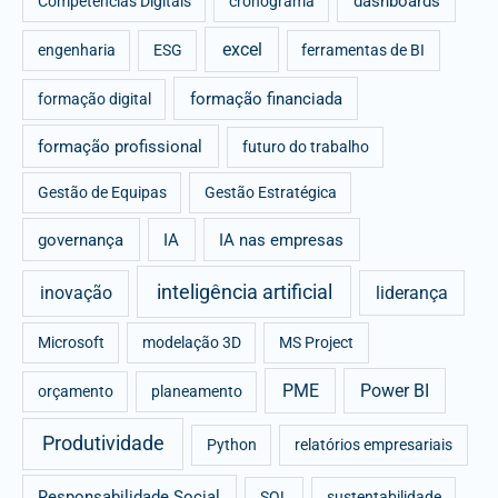
dashboards
Competências Digitais
cronograma
excel
engenharia
ESG
ferramentas de BI
formação financiada
formação digital
formação profissional
futuro do trabalho
Gestão de Equipas
Gestão Estratégica
governança
IA
IA nas empresas
inteligência artificial
inovação
liderança
Microsoft
modelação 3D
MS Project
PME
Power BI
orçamento
planeamento
Produtividade
Python
relatórios empresariais
Responsabilidade Social
SQL
sustentabilidade