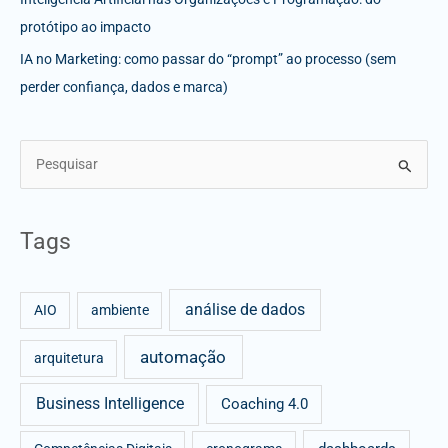
protótipo ao impacto
IA no Marketing: como passar do “prompt” ao processo (sem
perder confiança, dados e marca)
S
e
a
Tags
r
c
análise de dados
h
AIO
ambiente
f
automação
arquitetura
o
r
Business Intelligence
Coaching 4.0
: