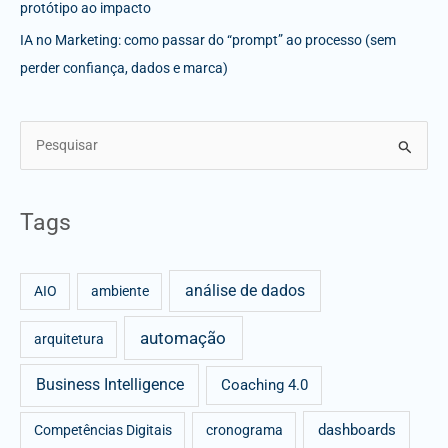
protótipo ao impacto
IA no Marketing: como passar do “prompt” ao processo (sem
perder confiança, dados e marca)
S
e
a
Tags
r
c
análise de dados
h
AIO
ambiente
f
automação
arquitetura
o
r
Business Intelligence
Coaching 4.0
:
dashboards
Competências Digitais
cronograma