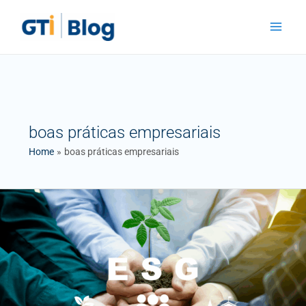
Skip
Main
to
Menu
content
boas práticas empresariais
Home
boas práticas empresariais
ESG:
Oportunidade
ou
ameaça
para
as
PMEs?