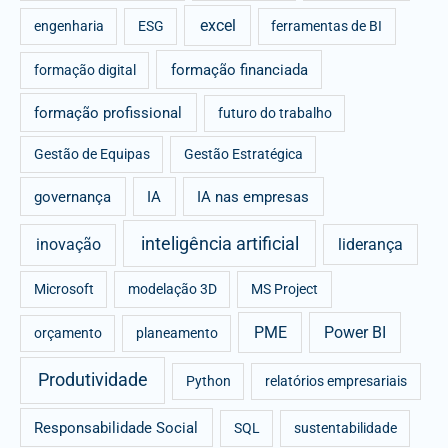
excel
engenharia
ESG
ferramentas de BI
formação financiada
formação digital
formação profissional
futuro do trabalho
Gestão de Equipas
Gestão Estratégica
governança
IA
IA nas empresas
inteligência artificial
inovação
liderança
Microsoft
modelação 3D
MS Project
PME
Power BI
orçamento
planeamento
Produtividade
Python
relatórios empresariais
Responsabilidade Social
SQL
sustentabilidade