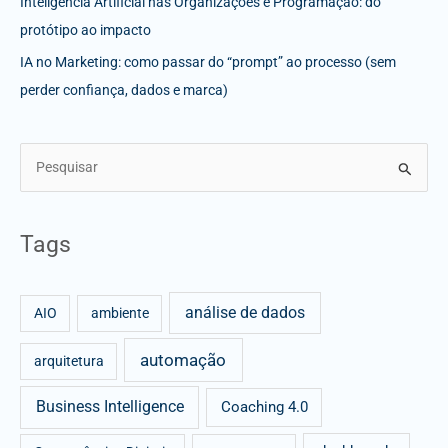
Inteligência Artificial nas Organizações e Programação: do
protótipo ao impacto
IA no Marketing: como passar do “prompt” ao processo (sem
perder confiança, dados e marca)
S
e
a
Tags
r
c
análise de dados
h
AIO
ambiente
f
automação
arquitetura
o
r
Business Intelligence
Coaching 4.0
: