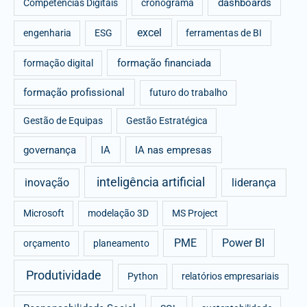
dashboards
Competências Digitais
cronograma
excel
engenharia
ESG
ferramentas de BI
formação financiada
formação digital
formação profissional
futuro do trabalho
Gestão de Equipas
Gestão Estratégica
governança
IA
IA nas empresas
inteligência artificial
inovação
liderança
Microsoft
modelação 3D
MS Project
PME
Power BI
orçamento
planeamento
Produtividade
Python
relatórios empresariais