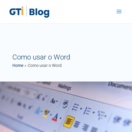
Skip
Main
to
Menu
content
Como usar o Word
Home
Como usar o Word
Como
Criar
Documentos
Profissionais
no
Word:
Guia
Prático