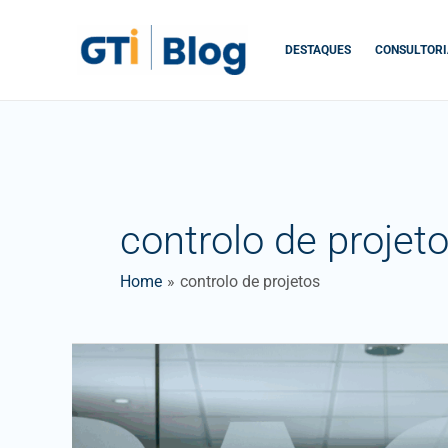
Skip
to
DESTAQUES
CONSULTORI
content
controlo de projet
Home
controlo de projetos
Gestão
de
Projectos