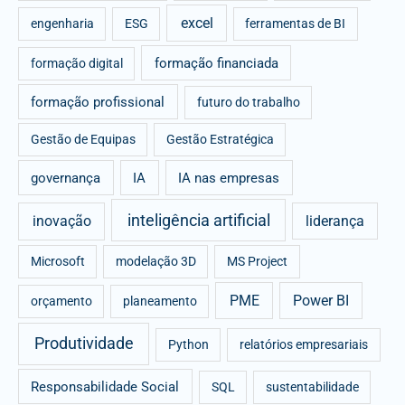
excel
engenharia
ESG
ferramentas de BI
formação financiada
formação digital
formação profissional
futuro do trabalho
Gestão de Equipas
Gestão Estratégica
governança
IA
IA nas empresas
inteligência artificial
inovação
liderança
Microsoft
modelação 3D
MS Project
PME
Power BI
orçamento
planeamento
Produtividade
Python
relatórios empresariais
Responsabilidade Social
SQL
sustentabilidade