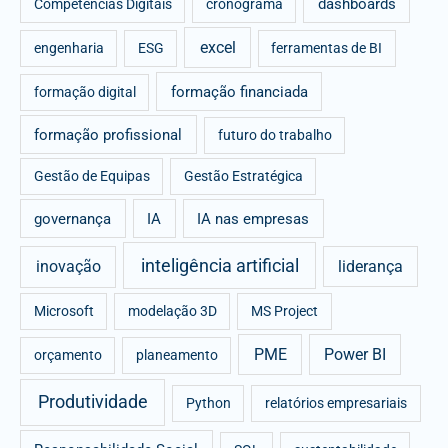
dashboards
Competências Digitais
cronograma
excel
engenharia
ESG
ferramentas de BI
formação financiada
formação digital
formação profissional
futuro do trabalho
Gestão de Equipas
Gestão Estratégica
governança
IA
IA nas empresas
inteligência artificial
inovação
liderança
Microsoft
modelação 3D
MS Project
PME
Power BI
orçamento
planeamento
Produtividade
Python
relatórios empresariais