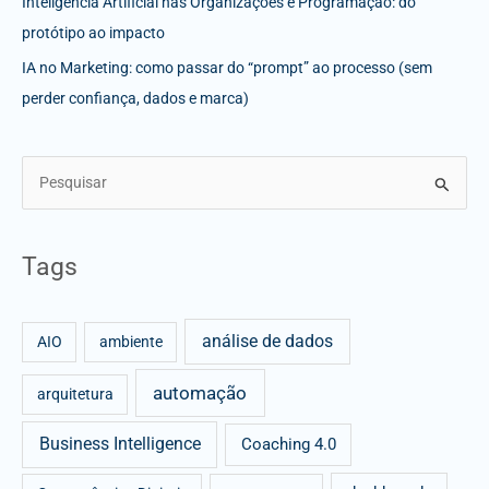
Inteligência Artificial nas Organizações e Programação: do
protótipo ao impacto
IA no Marketing: como passar do “prompt” ao processo (sem
perder confiança, dados e marca)
S
e
a
Tags
r
c
análise de dados
h
AIO
ambiente
f
automação
arquitetura
o
r
Business Intelligence
Coaching 4.0
: