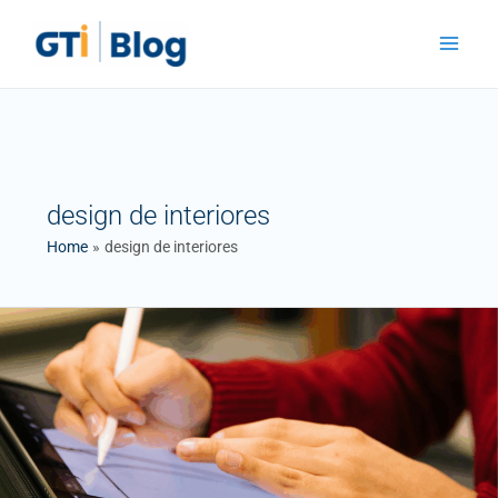
Skip
Main
to
Menu
content
design de interiores
Home
design de interiores
Desenho
Tridimensional
em
SketchUp:
Do
Básico
ao
Avançado