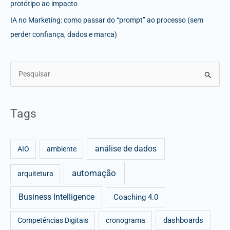
protótipo ao impacto
IA no Marketing: como passar do “prompt” ao processo (sem
perder confiança, dados e marca)
S
e
a
Tags
r
c
análise de dados
h
AIO
ambiente
f
automação
arquitetura
o
r
Business Intelligence
Coaching 4.0
:
dashboards
Competências Digitais
cronograma