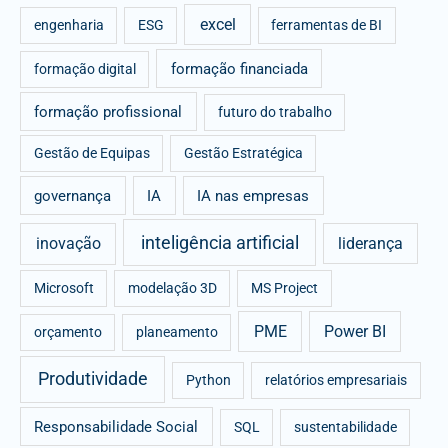
excel
engenharia
ESG
ferramentas de BI
formação financiada
formação digital
formação profissional
futuro do trabalho
Gestão de Equipas
Gestão Estratégica
governança
IA
IA nas empresas
inteligência artificial
inovação
liderança
Microsoft
modelação 3D
MS Project
PME
Power BI
orçamento
planeamento
Produtividade
Python
relatórios empresariais
Responsabilidade Social
SQL
sustentabilidade