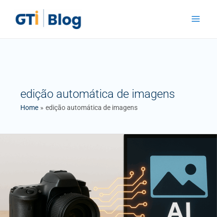
Skip
Main
to
Menu
content
edição automática de imagens
Home
edição automática de imagens
O
impacto
da
Inteligência
Artificial
na
Fotografia
Digital: