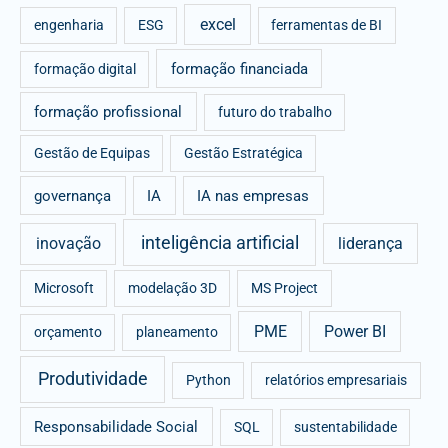
excel
engenharia
ESG
ferramentas de BI
formação financiada
formação digital
formação profissional
futuro do trabalho
Gestão de Equipas
Gestão Estratégica
governança
IA
IA nas empresas
inteligência artificial
inovação
liderança
Microsoft
modelação 3D
MS Project
PME
Power BI
orçamento
planeamento
Produtividade
Python
relatórios empresariais
Responsabilidade Social
SQL
sustentabilidade