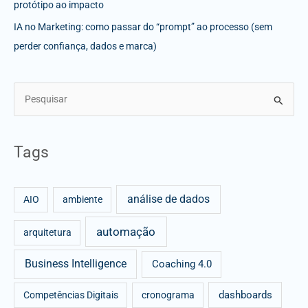
protótipo ao impacto
IA no Marketing: como passar do “prompt” ao processo (sem
perder confiança, dados e marca)
S
e
a
Tags
r
c
análise de dados
h
AIO
ambiente
f
automação
arquitetura
o
r
Business Intelligence
Coaching 4.0
:
dashboards
Competências Digitais
cronograma