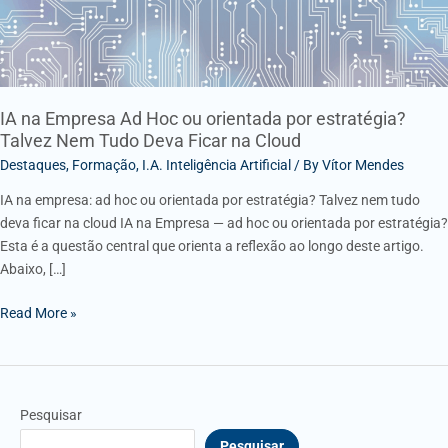
estratégia?
Talvez
Nem
Tudo
Deva
IA na Empresa Ad Hoc ou orientada por estratégia?
Talvez Nem Tudo Deva Ficar na Cloud
Ficar
na
Destaques
,
Formação
,
I.A. Inteligência Artificial
/ By
Vítor Mendes
Cloud
IA na empresa: ad hoc ou orientada por estratégia? Talvez nem tudo
deva ficar na cloud IA na Empresa — ad hoc ou orientada por estratégia?
Esta é a questão central que orienta a reflexão ao longo deste artigo.
Abaixo, […]
Read More »
Pesquisar
Pesquisar