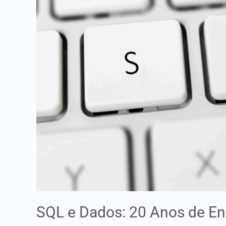
Anos
de
Ensino
e
Experiência
Profissional
SQL e Dados: 20 Anos de Ens