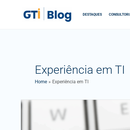
Skip
to
DESTAQUES
CONSULTORI
content
Experiência em TI
Home
Experiência em TI
SQL
e
Dados:
20