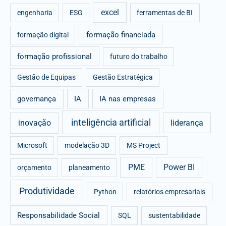
excel
engenharia
ESG
ferramentas de BI
formação financiada
formação digital
formação profissional
futuro do trabalho
Gestão de Equipas
Gestão Estratégica
governança
IA
IA nas empresas
inteligência artificial
inovação
liderança
Microsoft
modelação 3D
MS Project
PME
Power BI
orçamento
planeamento
Produtividade
Python
relatórios empresariais
Responsabilidade Social
SQL
sustentabilidade