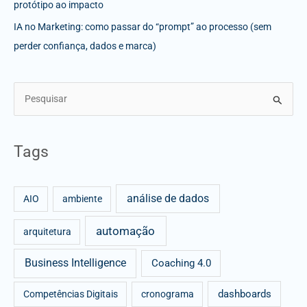
protótipo ao impacto
IA no Marketing: como passar do “prompt” ao processo (sem
perder confiança, dados e marca)
S
e
a
Tags
r
c
análise de dados
h
AIO
ambiente
f
automação
arquitetura
o
r
Business Intelligence
Coaching 4.0
:
dashboards
Competências Digitais
cronograma