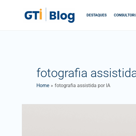
Skip
to
DESTAQUES
CONSULTORI
content
fotografia assistid
Home
fotografia assistida por IA
O
impacto
da
Inteligência