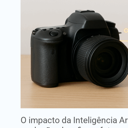
Artificial
na
Fotografia
Digital:
evolução,
desafios
e
futuro
O impacto da Inteligência Arti