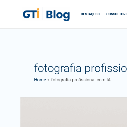
Skip
to
DESTAQUES
CONSULTORI
content
fotografia profissi
Home
fotografia profissional com IA
O
impacto
da
Inteligência