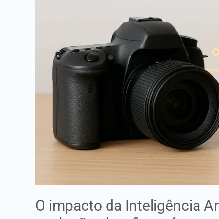
Artificial
na
Fotografia
Digital:
evolução,
desafios
e
futuro
O impacto da Inteligência Arti