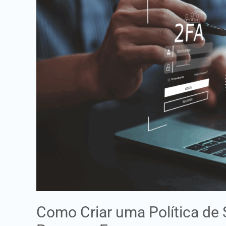
de
Segurança
Informática
para
uma
Pequena
Empresa
Como Criar uma Política de