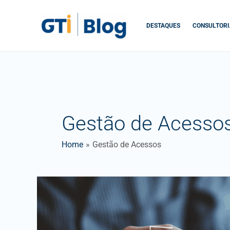
Skip
to
DESTAQUES
CONSULTORI
content
Gestão de Acesso
Home
Gestão de Acessos
Como
Criar
uma
Política