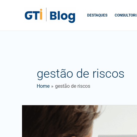
Skip
to
DESTAQUES
CONSULTORI
content
gestão de riscos
Home
gestão de riscos
Análise
de
riscos
e