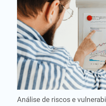
vulnerabilidades
na
era
da
Incerteza
Análise de riscos e vulnerab