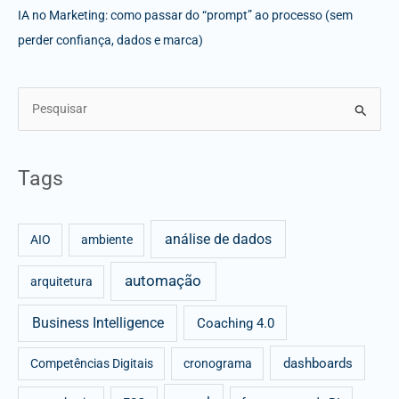
IA no Marketing: como passar do “prompt” ao processo (sem
perder confiança, dados e marca)
S
e
a
Tags
r
c
análise de dados
h
AIO
ambiente
f
automação
arquitetura
o
r
Business Intelligence
Coaching 4.0
:
dashboards
Competências Digitais
cronograma