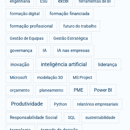
excel
engenharia
ESG
ferramentas de BI
formação financiada
formação digital
formação profissional
futuro do trabalho
Gestão de Equipas
Gestão Estratégica
governança
IA
IA nas empresas
inteligência artificial
inovação
liderança
Microsoft
modelação 3D
MS Project
PME
Power BI
orçamento
planeamento
Produtividade
Python
relatórios empresariais
Responsabilidade Social
SQL
sustentabilidade