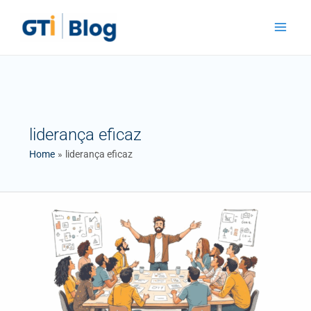
Skip
Main
to
Menu
content
liderança eficaz
Home
liderança eficaz
LIDERANÇA,
NÃO
É
PARA
TODOS!